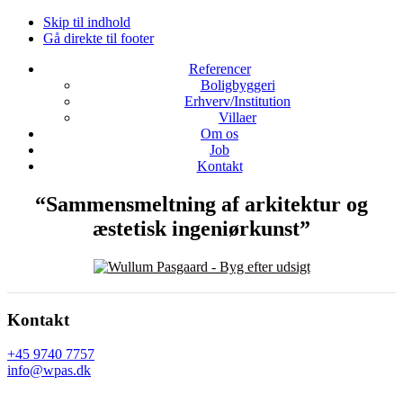
Skip til indhold
Gå direkte til footer
Referencer
Boligbyggeri
Erhverv/Institution
Villaer
Om os
Job
Kontakt
“Sammensmeltning af arkitektur og
æstetisk ingeniørkunst”
Footer
Kontakt
+45 9740 7757
info@wpas.dk