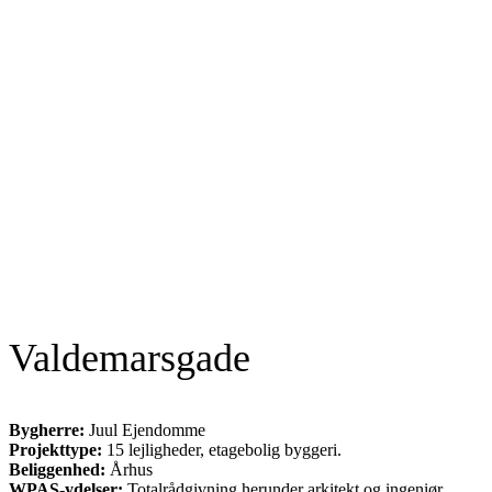
Valdemarsgade
Bygherre:
Juul Ejendomme
Projekttype:
15 lejligheder, etagebolig byggeri.
Beliggenhed:
Århus
WPAS-ydelser:
Totalrådgivning herunder arkitekt og ingeniør.